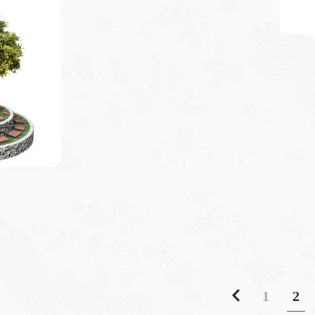
文
1
2
章