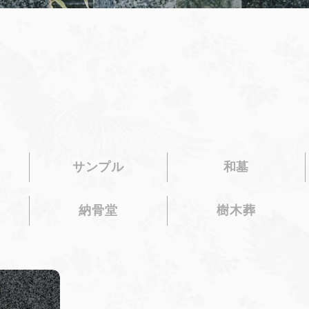
サンプル
和墓
納骨堂
樹木葬