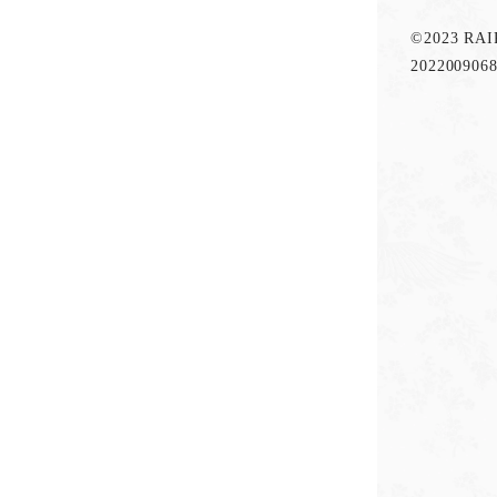
©2023 RA
202200906