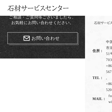
ご相談・ご質問等ございましたら、
お気軽にお問い合わせください。
お問い合わせ
中
市
住所：
5
703
+86
567
TEL：
,
+86
520
f
MAIL：
w